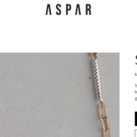
F
₺
I
h
g