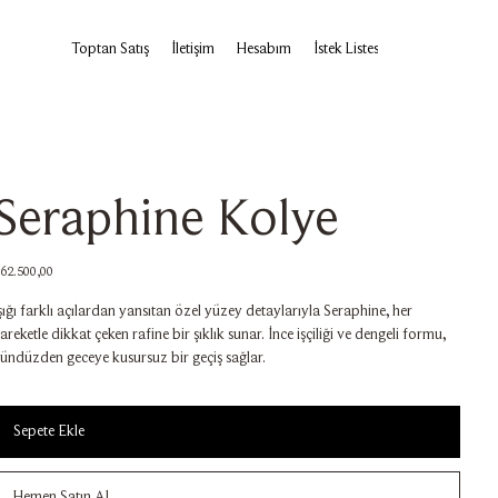
Toptan Satış
İletişim
Hesabım
İstek Listesi
Seraphine Kolye
iyat
62.500,00
şığı farklı açılardan yansıtan özel yüzey detaylarıyla Seraphine, her
areketle dikkat çeken rafine bir şıklık sunar. İnce işçiliği ve dengeli formu,
ündüzden geceye kusursuz bir geçiş sağlar.
Sepete Ekle
Hemen Satın Al