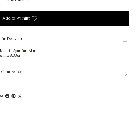
Add to Wishlist
rün Detayları
etal: 14 Ayar Sarı Altın
ğırlık: 8,33 gr
eslimat ve İade