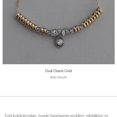
Dual Charm Gold
Fiyat
₺28.500,00
Yeni koleksiyonları, özenle hazırlanmış seçkileri, etkinlikleri ve