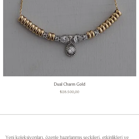
Dual Charm Gold
Fiyat
₺28.500,00
Yeni koleksiyonları, özenle hazırlanmış seçkileri, etkinlikleri ve