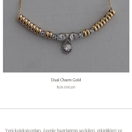
Dual Charm Gold
Fiyat
₺28.500,00
Yeni koleksiyonları, özenle hazırlanmış seçkileri, etkinlikleri ve