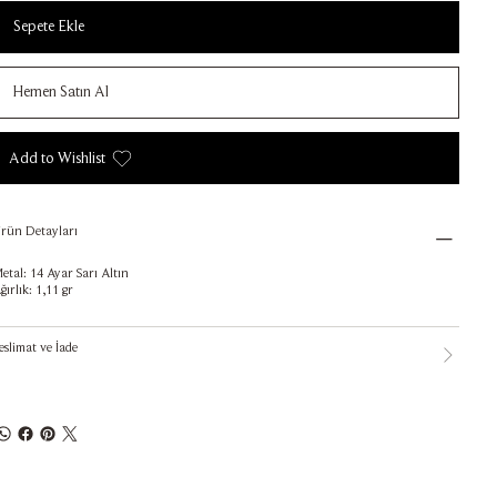
Sepete Ekle
Hemen Satın Al
Add to Wishlist
rün Detayları
etal: 14 Ayar Sarı Altın
ğırlık: 1,11 gr
eslimat ve İade