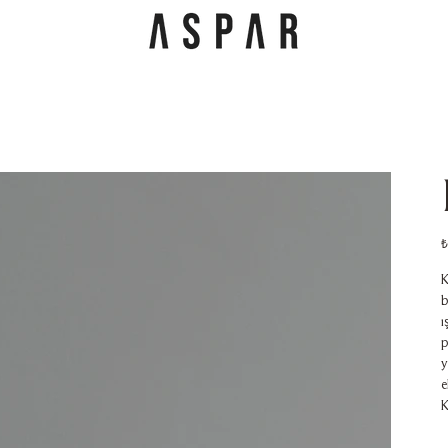
F
₺
K
b
ı
p
y
e
K