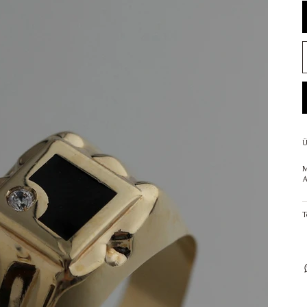
Ü
M
A
T