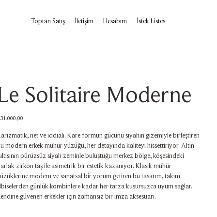
Toptan Satış
İletişim
Hesabım
İstek Listesi
Le Solitaire Moderne
iyat
31.000,00
arizmatik, net ve iddialı. Kare formun gücünü siyahın gizemiyle birleştiren
u modern erkek mühür yüzüğü, her detayında kaliteyi hissettiriyor. Altın
şıltısının pürüzsüz siyah zeminle buluştuğu merkez bölge, köşesindeki
arlak zirkon taş ile asimetrik bir estetik kazanıyor. Klasik mühür
üzüklerine modern ve sanatsal bir yorum getiren bu tasarım, takım
lbiselerden günlük kombinlere kadar her tarza kusursuzca uyum sağlar.
endine güvenen erkekler için zamansız bir imza aksesuarı.