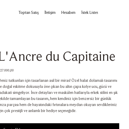
Toptan Satış
İletişim
Hesabım
İstek Listesi
L'Ancre du Capitaine
iyat
27.000,00
eniz tutkunları için tasarlanan asil bir miras! Özel halat dolamalı tasarımı
e doğal eskitme dokusuyla öne çıkan bu altın çapa kolye ucu, gücü ve
adakati simgeliyor. İnce detayları ve maskülen hatlarıyla erkek stilini en şık
ekilde tamamlayan bu tasarım, hem kendiniz için benzersiz bir günlük
mza parçası hem de hayatındaki fırtınalara meydan okuyan sevdikleriniz
çin çok prestijli ve anlamlı bir hediye seçeneğidir.