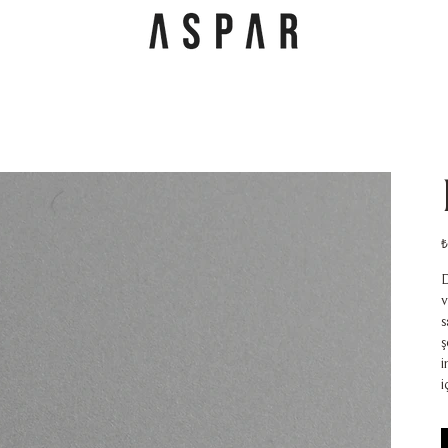
F
₺
D
v
s
ş
i
i