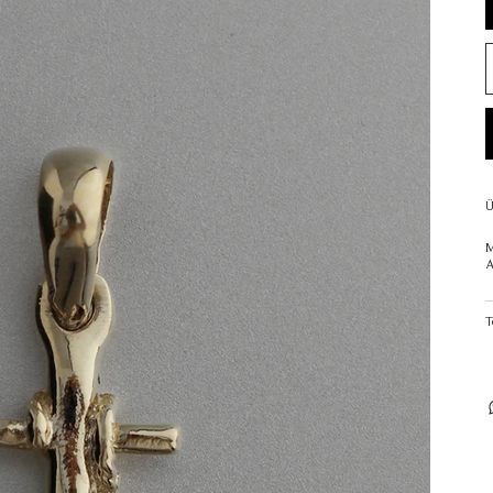
Ü
M
A
T