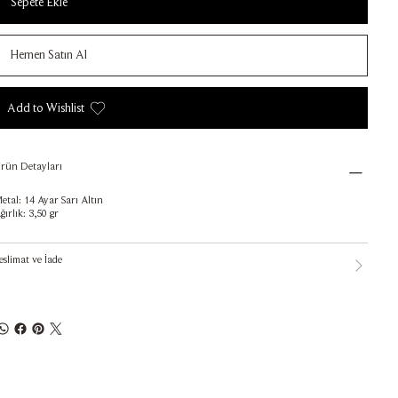
Sepete Ekle
Hemen Satın Al
Add to Wishlist
rün Detayları
etal: 14 Ayar Sarı Altın
ğırlık: 3,50 gr
eslimat ve İade