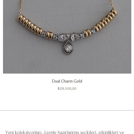
Dual Charm Gold
Fiyat
₺28.500,00
Yeni koleksiyonları, özenle hazırlanmış seçkileri, etkinlikleri ve