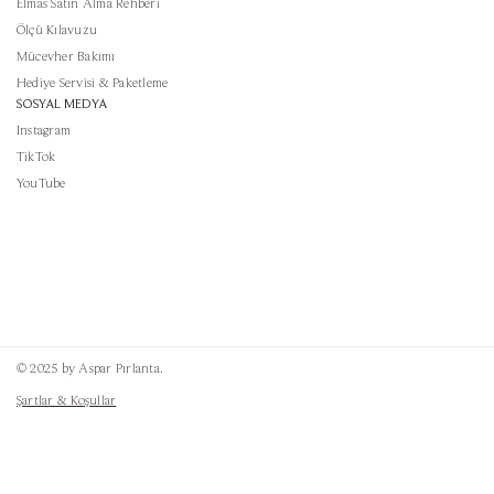
Elmas Satın Alma Rehberi
Ölçü Kılavuzu
Mücevher Bakımı
Hediye Servisi & Paketleme
SOSYAL MEDYA
Instagram
TikTok
YouTube
© 2025 by Aspar Pırlanta.
Şartlar & Koşullar