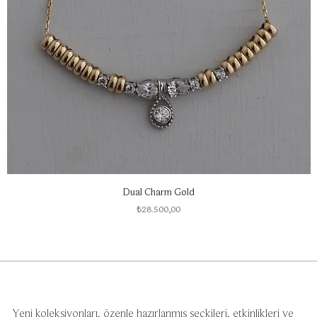
Dual Charm Gold
Fiyat
₺28.500,00
Yeni koleksiyonları, özenle hazırlanmış seçkileri, etkinlikleri ve