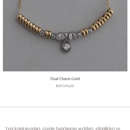
Dual Charm Gold
Fiyat
₺28.500,00
Yeni koleksiyonları, özenle hazırlanmış seçkileri, etkinlikleri ve