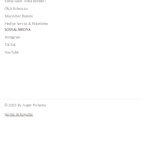
Elmas Satın Alma Rehberi
Ölçü Kılavuzu
Mücevher Bakımı
Hediye Servisi & Paketleme
SOSYAL MEDYA
Instagram
TikTok
YouTube
© 2025 by Aspar Pırlanta.
Şartlar & Koşullar