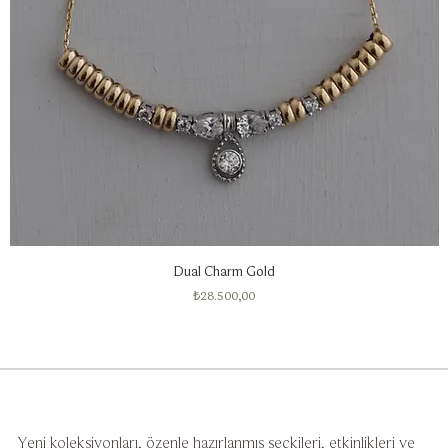
Dual Charm Gold
Fiyat
₺28.500,00
Yeni koleksiyonları, özenle hazırlanmış seçkileri, etkinlikleri ve