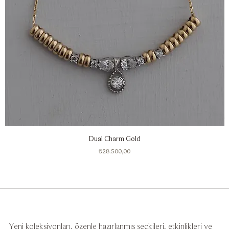
Dual Charm Gold
Fiyat
₺28.500,00
Yeni koleksiyonları, özenle hazırlanmış seçkileri, etkinlikleri ve