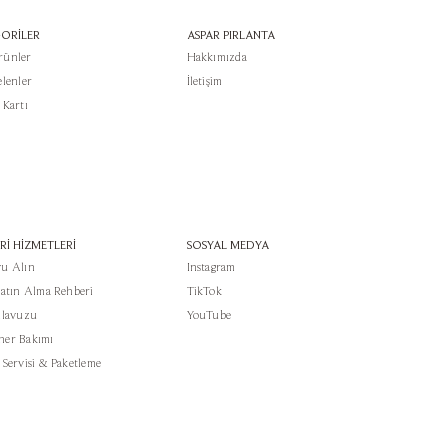
ORİLER
ASPAR PIRLANTA
rünler
Hakkımızda
elenler
İletişim
 Kartı
Rİ HİZMETLERİ
SOSYAL MEDYA
u Alın
Instagram
Satın Alma Rehberi
TikTok
ılavuzu
YouTube
er Bakımı
 Servisi & Paketleme