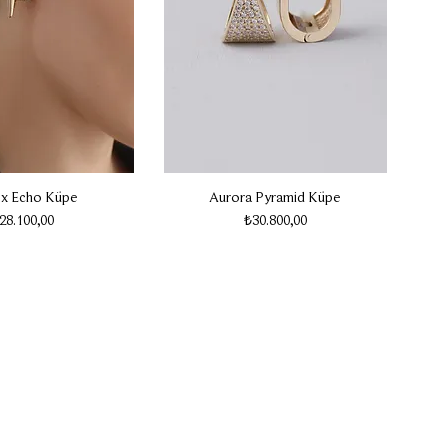
ex Echo Küpe
Aurora Pyramid Küpe
iyat
Fiyat
28.100,00
₺30.800,00