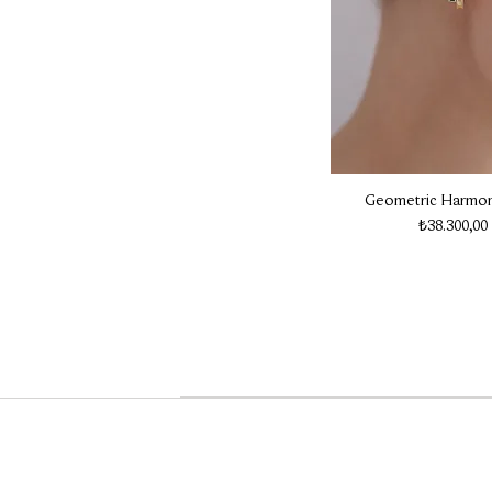
Geometric Harmo
Fiyat
₺38.300,00