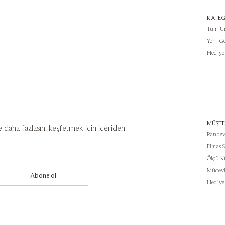
KATEG
Tüm Ü
Yeni G
Hediye
MÜŞTE
e daha fazlasını keşfetmek için içeriden
Randev
Elmas 
Ölçü K
Mücevh
Abone ol
Hediye