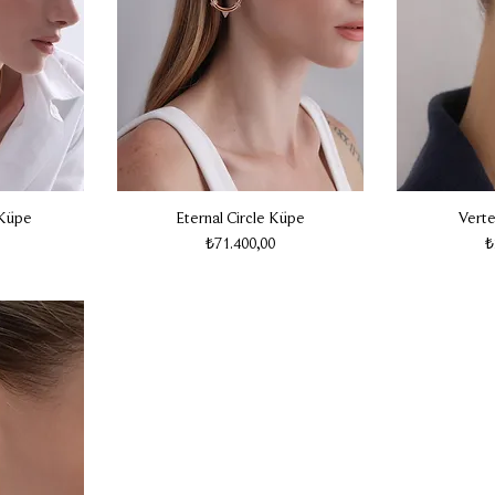
 Küpe
Eternal Circle Küpe
Vert
Fiyat
F
₺71.400,00
₺