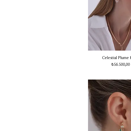
Celestial Plume
Fiyat
₺56.500,00